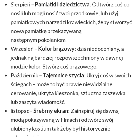
Sierpień –
Pamiątki i dziedzictwa
: Odtwórz coś co
nosili lub mogli nosić twoi przodkowie, lub użyj
pamiątkowych narzędzi krawieckich, żeby stworzyć
nową pamiątkę przekazywaną
następnym pokoleniom.
Wrzesień –
Kolor brązowy
: dziś niedoceniany, a
jednak najbardziej rozpowszechniony w dawnej
modzie kolor. Stwórz coś brązowego.
Październik –
Tajemnice szycia
: Ukryj coś w swoich
ściegach – może to być prawie niewidzialne
cerowanie, ukryta kieszonka, sztuczna zaszewka
lub zaszyta wiadomość.
listopad–
Srebrny ekran
: Zainspiruj się dawną
modą pokazywaną w filmach i odtwórz swój
ulubiony kostium tak żeby był historycznie