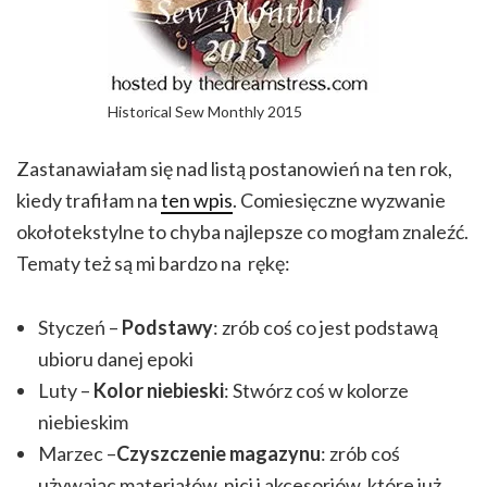
Historical Sew Monthly 2015
Zastanawiałam się nad listą postanowień na ten rok,
kiedy trafiłam na
ten wpis
. Comiesięczne wyzwanie
okołotekstylne to chyba najlepsze co mogłam znaleźć.
Tematy też są mi bardzo na rękę:
Styczeń –
Podstawy
: zrób coś co jest podstawą
ubioru danej epoki
Luty –
Kolor niebieski
: Stwórz coś w kolorze
niebieskim
Marzec –
Czyszczenie magazynu
: zrób coś
używając materiałów, nici i akcesoriów, które już