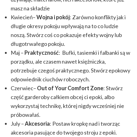
masz na składzie
Kwiecień–
Wojna i pokój
: Zarówno konflikty jak i
długie okresy pokoju wpływają na to co ludzie
noszą. Stwórz coś co pokazuje efekty wojny lub
długotrwałego pokoju.
Maj –
Praktyczność
: Bufki, tasiemki i falbanki są w
porządku, ale czasem nawet księżniczka,
potrzebuje czegoś praktycznego. Stwórz epokowy
odpowiednik ciuchów roboczych.
Czerwiec–
Out of Your Comfort Zone
: Stwórz
część garderoby całkiem obcej ci epoki, albo
wykorzystaj technikę, której nigdy wcześniej nie
próbowałaś.
July –
Akcesoria
: Postaw kropkę nad i tworząc
akcesoria pasujące do twojego stroju z epoki.