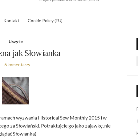
Kontakt
Cookie Policy (EU)
Uszyte
zna jak Słowianka
6 komentarzy
f
w ramach wyzwania Historical Sew Monthly 2015 i w
ego za Słowiański. Potraktujcie go jako zajawkę, nie
glądać Słowianka)