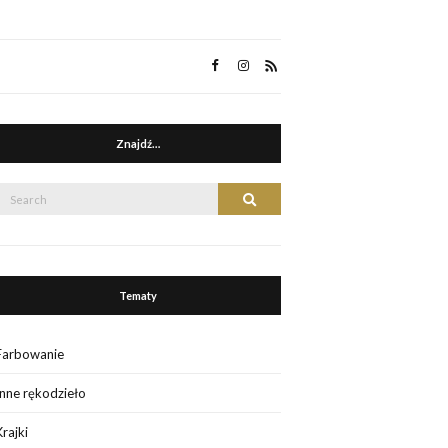
Znajdź…
Search
Search
or:
Tematy
Farbowanie
Inne rękodzieło
Krajki