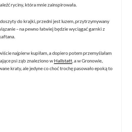
aleźć ryciny, która mnie zainspirowała.
t doszyty do krajki, przedni jest luzem, przytrzymywany
iązanie – na pewno łatwiej będzie wyciągać garnki z
kaftana.
wiście najpierw kupiłam, a dopiero potem przemyślałam
ające psi ząb znaleziono w
Hallstatt
, a w Gronowie,
ne kraty, ale jedyne co choć trochę pasowało epoką to