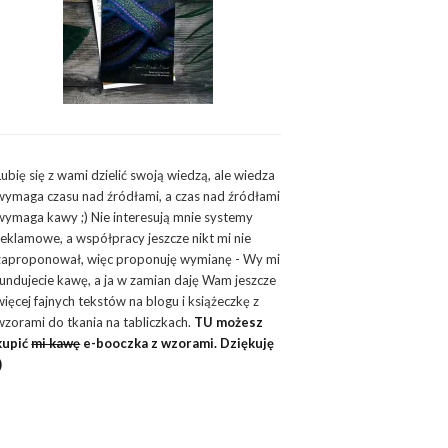
Lubię się z wami dzielić swoją wiedzą, ale wiedza
wymaga czasu nad źródłami, a czas nad źródłami
wymaga kawy ;) Nie interesują mnie systemy
reklamowe, a współpracy jeszcze nikt mi nie
zaproponował, więc proponuję wymianę - Wy mi
fundujecie kawę, a ja w zamian daję Wam jeszcze
więcej fajnych tekstów na blogu i książeczkę z
wzorami do tkania na tabliczkach.
TU możesz
kupić
mi kawę
e-booczka z wzorami. Dziękuję
)