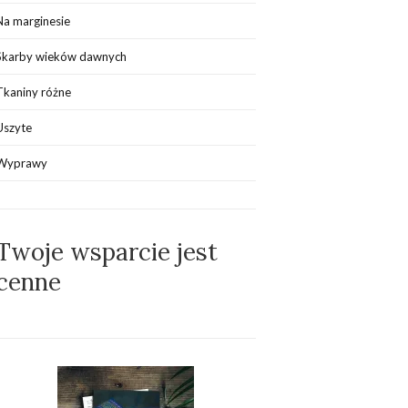
Na marginesie
Skarby wieków dawnych
Tkaniny różne
Uszyte
Wyprawy
Twoje wsparcie jest
cenne