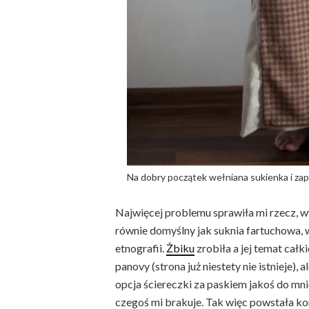
Na dobry początek wełniana sukienka i zap
Najwięcej problemu sprawiła mi rzecz, w
równie domyślny jak suknia fartuchowa
etnografii.
Żbiku
zrobiła a jej temat całk
panovy (strona już niestety nie istnieje),
opcja ściereczki za paskiem jakoś do mnie
czegoś mi brakuje. Tak więc powstała kom