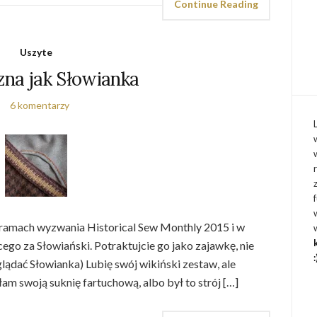
Continue Reading
Uszyte
zna jak Słowianka
6 komentarzy
w ramach wyzwania Historical Sew Monthly 2015 i w
ego za Słowiański. Potraktujcie go jako zajawkę, nie
:
lądać Słowianka) Lubię swój wikiński zestaw, ale
łam swoją suknię fartuchową, albo był to strój […]