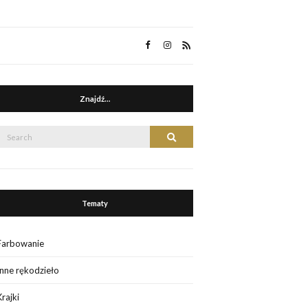
Znajdź…
Search
Search
or:
Tematy
Farbowanie
Inne rękodzieło
Krajki