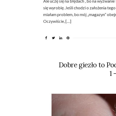
Ale uczę się na błędach , bo na wyzwanie
się wyrobię. Jeśli chodzi o założenia te
miałam problem, bo mój „magazyn” obejmu
Oczywiście, […]
Dobre giezło to P
1 