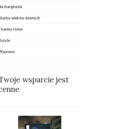
Na marginesie
Skarby wieków dawnych
Tkaniny różne
Uszyte
Wyprawy
Twoje wsparcie jest
cenne