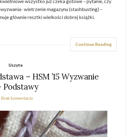
 kwietniowe wszystko już czeka gotowe – pytanie, czy
go wyzwania- wietrzenie magazynu (stashbusting) –
je głównie resztki wielkości dobrej książki.
Continue Reading
Uszyte
odstawa – HSM ’15 Wyzwanie
– Podstawy
Brak komentarzy