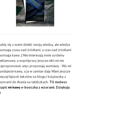
Lubię się z wami dzielić swoją wiedzą, ale wiedza
wymaga czasu nad źródłami, a czas nad źródłami
wymaga kawy ;) Nie interesują mnie systemy
reklamowe, a współpracy jeszcze nikt mi nie
zaproponował, więc proponuję wymianę - Wy mi
fundujecie kawę, a ja w zamian daję Wam jeszcze
więcej fajnych tekstów na blogu i książeczkę z
wzorami do tkania na tabliczkach.
TU możesz
kupić
mi kawę
e-booczka z wzorami. Dziękuję
)