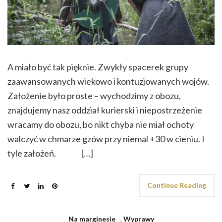
A miało być tak pięknie. Zwykły spacerek grupy
zaawansowanych wiekowo i kontuzjowanych wojów.
Założenie było proste – wychodzimy z obozu,
znajdujemy nasz oddział kurierski i niepostrzeżenie
wracamy do obozu, bo nikt chyba nie miał ochoty
walczyć w chmarze gzów przy niemal +30 w cieniu. I
tyle założeń. […]
Continue Reading
Na marginesie
,
Wyprawy