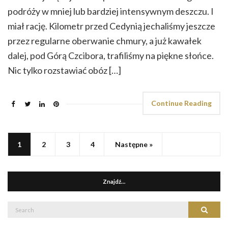
podróży w mniej lub bardziej intensywnym deszczu. I
miał rację. Kilometr przed Cedynią jechaliśmy jeszcze
przez regularne oberwanie chmury, a już kawałek
dalej, pod Górą Czcibora, trafiliśmy na piękne słońce.
Nic tylko rozstawiać obóz […]
Continue Reading
1
2
3
4
Następne »
Znajdź…
Search
Search
for: