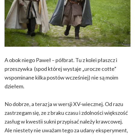
A obok niego Paweł – półbrat. Tu z kolei płaszcz i
przeszywka (spod której wystaje „urocze cotte”
wspominane kilka postów wcześniej) nie są moim
dziełem.
No dobrze, a teraz ja w wersji XV-wiecznej. Od razu
zastrzegam się, ze z braku czasu i zdolności większość
zasług w kwestii sukni przypisać należy krawcowej.
Ale niestety nie uważam tego za udany eksperyment,