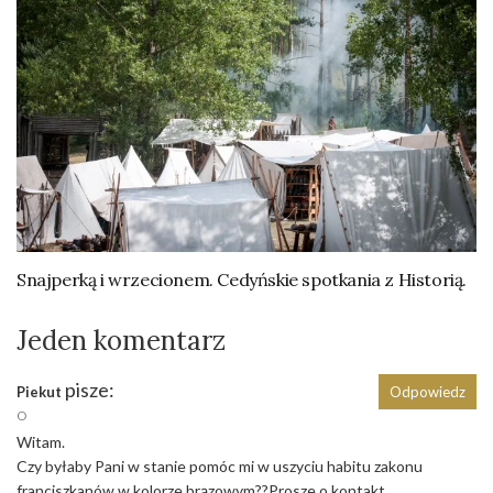
Snajperką i wrzecionem. Cedyńskie spotkania z Historią.
Jeden komentarz
pisze:
Piekut
Odpowiedz
O
Witam.
Czy byłaby Pani w stanie pomóc mi w uszyciu habitu zakonu
franciszkanów w kolorze brązowym??Prosze o kontakt