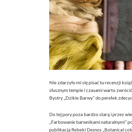
Nie zdarzyło mi się pisać tu recenzji ksią
słusznym tempie i czasami warto zwrócić u
Bystry „Dzikie Barwy” do perełek zdecyd
Do tej pory poza bardzo starą i przez w
„Farbowanie barwnikami naturalnymi” po
publikacją Rebeki Desnos „Botanical colo