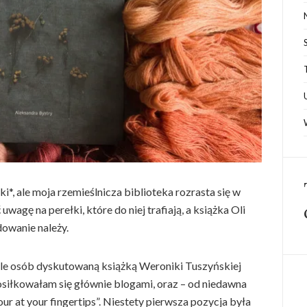
żki*, ale moja rzemieślnicza biblioteka rozrasta się w
wagę na perełki, które do niej trafiają, a książka Oli
owanie należy.
iele osób dyskutowaną książką Weroniki Tuszyńskiej
siłkowałam się głównie blogami, oraz – od niedawna
ur at your fingertips”. Niestety pierwsza pozycja była