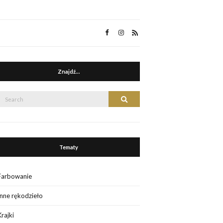
Znajdź…
Search
Search
or:
Tematy
Farbowanie
Inne rękodzieło
Krajki