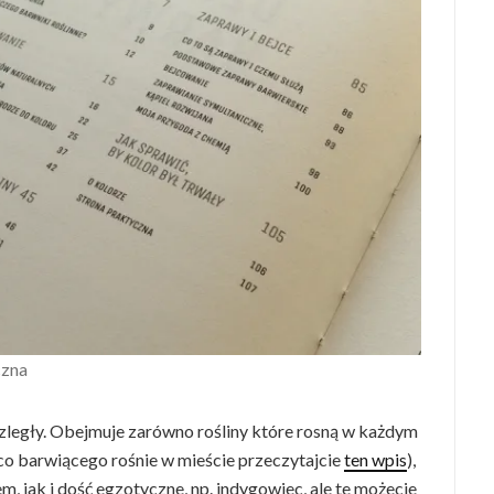
czna
ozległy. Obejmuje zarówno rośliny które rosną w każdym
ie co barwiącego rośnie w mieście przeczytajcie
ten wpis
),
m, jak i dość egzotyczne, np. indygowiec, ale te możecie