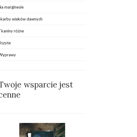
Na marginesie
Skarby wieków dawnych
Tkaniny różne
Uszyte
Wyprawy
Twoje wsparcie jest
cenne