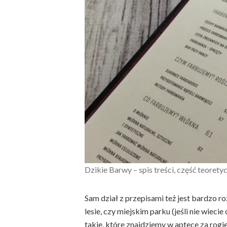
Dzikie Barwy – spis treści, część teorety
Sam dział z przepisami też jest bardzo r
lesie, czy miejskim parku (jeśli nie wiec
takie, które znajdziemy w aptece za rogie