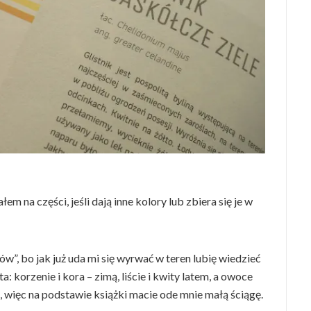
em na części, jeśli dają inne kolory lub zbiera się je w
w”, bo jak już uda mi się wyrwać w teren lubię wiedzieć
: korzenie i kora – zimą, liście i kwity latem, a owoce
i, więc na podstawie książki macie ode mnie małą ściągę.