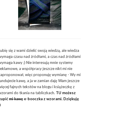
Lubię się z wami dzielić swoją wiedzą, ale wiedza
wymaga czasu nad źródłami, a czas nad źródłami
wymaga kawy ;) Nie interesują mnie systemy
reklamowe, a współpracy jeszcze nikt mi nie
zaproponował, więc proponuję wymianę - Wy mi
fundujecie kawę, a ja w zamian daję Wam jeszcze
więcej fajnych tekstów na blogu i książeczkę z
wzorami do tkania na tabliczkach.
TU możesz
kupić
mi kawę
e-booczka z wzorami. Dziękuję
)