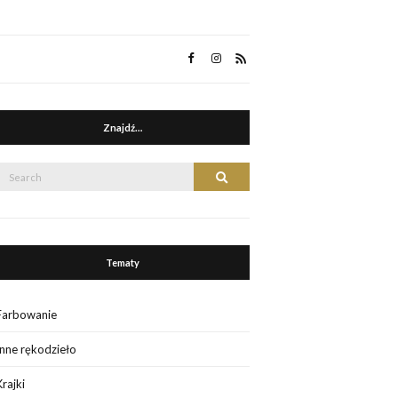
Znajdź…
Search
Search
or:
Tematy
Farbowanie
Inne rękodzieło
Krajki