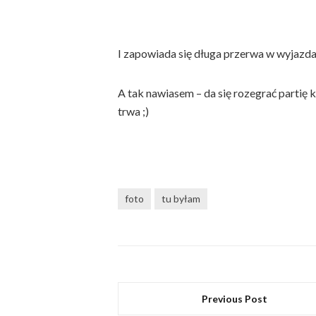
I zapowiada się długa przerwa w wyjazdac
A tak nawiasem – da się rozegrać partię
trwa ;)
foto
tu byłam
Previous Post