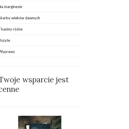
Na marginesie
Skarby wieków dawnych
Tkaniny różne
Uszyte
Wyprawy
Twoje wsparcie jest
cenne