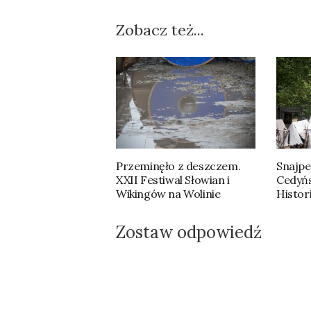
Zobacz też...
Przeminęło z deszczem.
Snajpe
XXII Festiwal Słowian i
Cedyńs
Wikingów na Wolinie
Histori
Zostaw odpowiedź