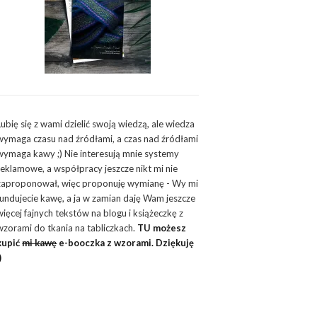
Lubię się z wami dzielić swoją wiedzą, ale wiedza
wymaga czasu nad źródłami, a czas nad źródłami
wymaga kawy ;) Nie interesują mnie systemy
reklamowe, a współpracy jeszcze nikt mi nie
zaproponował, więc proponuję wymianę - Wy mi
fundujecie kawę, a ja w zamian daję Wam jeszcze
więcej fajnych tekstów na blogu i książeczkę z
wzorami do tkania na tabliczkach.
TU możesz
kupić
mi kawę
e-booczka z wzorami. Dziękuję
)