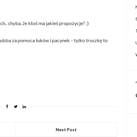
h.. chyba, że ktoś ma jakieś propozycje? ;)
 kubba za pomoca łuków i pacynek – tylko troszkę to
Next Post