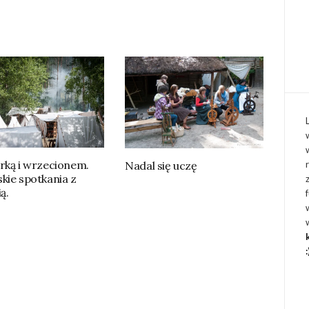
rką i wrzecionem.
Nadal się uczę
kie spotkania z
ą.
: