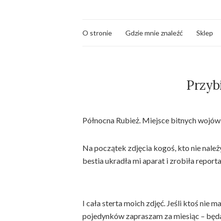
O stronie
Gdzie mnie znaleźć
Sklep
Przybi
Północna Rubież. Miejsce bitnych wojów 
Na początek zdjęcia kogoś, kto nie nale
bestia ukradła mi aparat i zrobiła repor
I cała sterta moich zdjęć. Jeśli ktoś nie m
pojedynków zapraszam za miesiąc – będa 