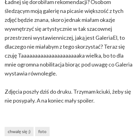
Ładnej się dorobiłam rekomendacji? Osobom
śledzącym moją galerię na picasie większość z tych
zdjęć będzie znana, skoro jednak miałam okazje
wywnętrzyć się artystycznie w tak szacownej
przestrzeni wystawienniczej, jaką jest GaleriaEl, to
dlaczego nie miałabym z tego skorzystać? Teraz się
czuję Taaaaaaaaaaaaaaaaaaaaaka wielka, bo to dla
mnie ogromna nobilitacja biorąc pod uwagę co Galeria
wystawia równolegle.
Zdjęcia poszły dziś do druku. Trzymam kciuki, żeby się
nie posypały. A na koniec mały spoiler.
chwalę się ;)
foto