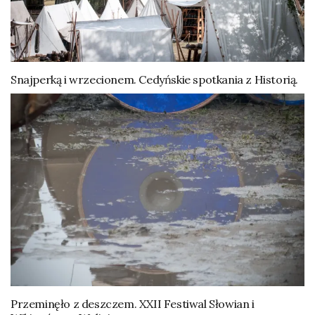
Snajperką i wrzecionem. Cedyńskie spotkania z Historią.
Przeminęło z deszczem. XXII Festiwal Słowian i