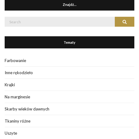
Znajdź…
Search
Search
for:
Tematy
Farbowanie
Inne rękodzieło
Krajki
Na marginesie
Skarby wieków dawnych
Tkaniny różne
Uszyte