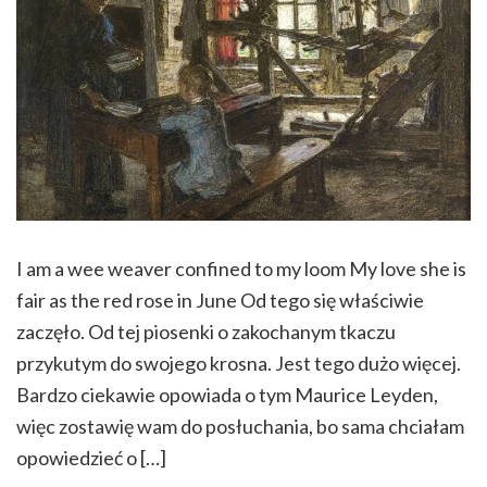
I am a wee weaver confined to my loom My love she is
fair as the red rose in June Od tego się właściwie
zaczęło. Od tej piosenki o zakochanym tkaczu
przykutym do swojego krosna. Jest tego dużo więcej.
Bardzo ciekawie opowiada o tym Maurice Leyden,
więc zostawię wam do posłuchania, bo sama chciałam
opowiedzieć o […]