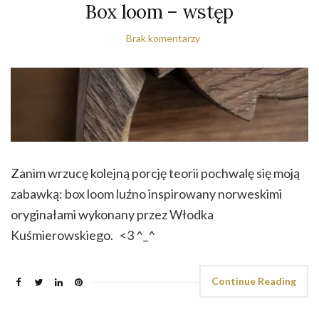
Box loom – wstęp
Brak komentarzy
Zanim wrzucę kolejną porcję teorii pochwalę się moją
zabawką: box loom luźno inspirowany norweskimi
oryginałami wykonany przez Włodka
Kuśmierowskiego. <3 ^_^
Continue Reading