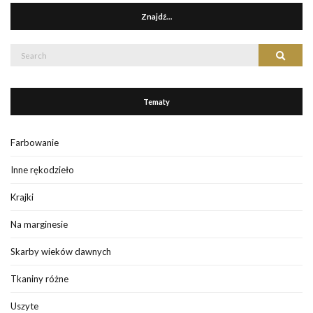
Znajdź…
Search
Search
for:
Tematy
Farbowanie
Inne rękodzieło
Krajki
Na marginesie
Skarby wieków dawnych
Tkaniny różne
Uszyte