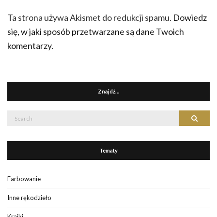
Ta strona używa Akismet do redukcji spamu.
Dowiedz
się, w jaki sposób przetwarzane są dane Twoich
komentarzy.
Znajdź…
Search
Search
for:
Tematy
Farbowanie
Inne rękodzieło
Krajki