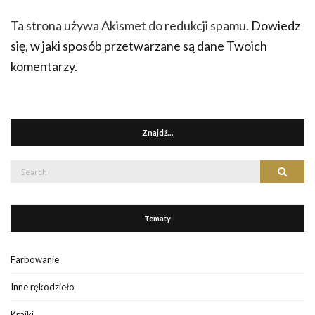
Ta strona używa Akismet do redukcji spamu.
Dowiedz
się, w jaki sposób przetwarzane są dane Twoich
komentarzy.
Znajdź…
Search
Search
for:
Tematy
Farbowanie
Inne rękodzieło
Krajki